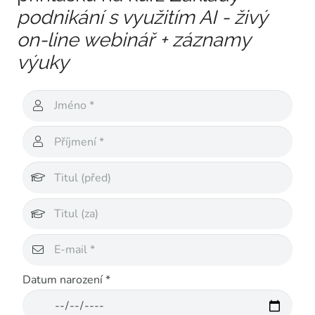
podnikání s využitím AI - živý
on-line webinář + záznamy
výuky
Datum narození *