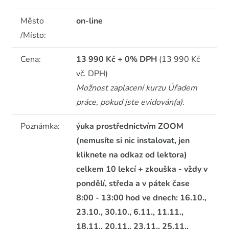
Město
on-line
/Místo:
Cena:
13 990 Kč + 0% DPH
(13 990 Kč
vč. DPH)
Možnost zaplacení kurzu Úřadem
práce, pokud jste evidován(a).
Poznámka:
ýuka prostřednictvím ZOOM
(nemusíte si nic instalovat, jen
kliknete na odkaz od lektora)
celkem 10 lekcí + zkouška - vždy v
pondělí, středa a v pátek čase
8:00 - 13:00 hod ve dnech: 16.10.,
23.10., 30.10., 6.11., 11.11.,
18.11., 20.11., 23.11., 25.11.,