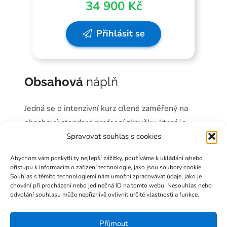
34 900 Kč
Přihlásit se
Obsahová
náplň
Jedná se o intenzivní kurz cíleně zaměřený na
obsahový standard profesní zkoušky, která je
jeho součástí. Obsah kurzu odpovídá
Spravovat souhlas s cookies
požadavkům
hodnotícího standardu
Abychom vám poskytli ty nejlepší zážitky, používáme k ukládání a/nebo
zveřejněném v registru Národní soustavy
přístupu k informacím o zařízení technologie, jako jsou soubory cookie.
Souhlas s těmito technologiemi nám umožní zpracovávat údaje, jako je
kvalifikací – aktualizován s platností od 13. 7.
chování při procházení nebo jedinečná ID na tomto webu. Nesouhlas nebo
2022:
odvolání souhlasu může nepříznivě ovlivnit určité vlastnosti a funkce.
Řízení integrace projektu
Příjmout