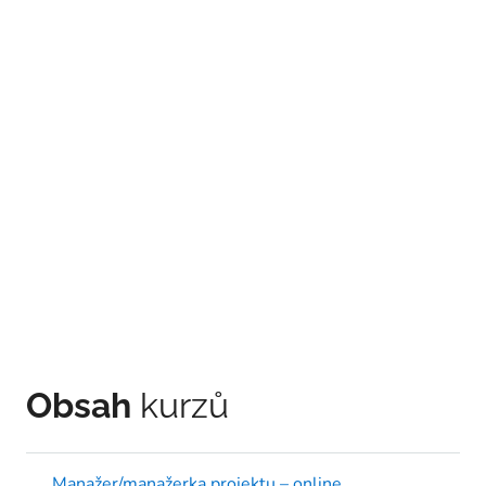
Obsah
kurzů
Manažer/manažerka projektu – online