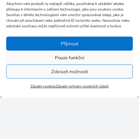
Abychom vám poskytli ty nejlepší zážitky, používáme k ukládání a/nebo
přístupu k informacím o zařízení technologie, jako jsou soubory cookie.
Jak řešit konflikt?
Souhlas s těmito technologiemi nám umožní zpracovávat údaje, jako je
chování při procházení nebo jedinečná ID na tomto webu. Nesouhlas nebo
odvolání souhlasu může nepříznivě ovlivnit určité vlastnosti a funkce.
Výstupní
doklad
Příjmout
Po úspěšném zakončení kurzu získají absolventi
osvědčení o absolvování kurzu v souladu se
Pouze funkční
zákonem č. 563/2004 Sb., o pedagogických
Zobrazit možnosti
pracovnících a o změně některých zákonů.
Zásady cookies
Zásady ochrany osobních údajů
Kopírovat odkaz na kurz
Osobnostně sociální rozvoj – efektivní
komunikace pedagoga (16 hodin)