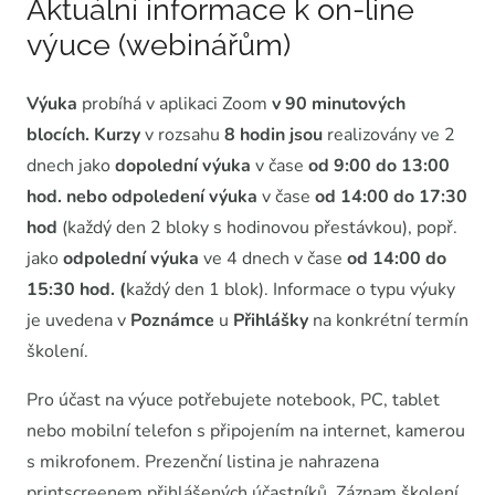
Aktuální informace k on-line
výuce (webinářům)
Výuka
probíhá v aplikaci Zoom
v 90 minutových
blocích. Kurzy
v rozsahu
8 hodin jsou
realizovány ve 2
dnech jako
dopolední výuka
v čase
od 9:00 do 13:00
hod. nebo odpoledení výuka
v čase
od 14:00 do 17:30
hod
(každý den 2 bloky s hodinovou přestávkou), popř.
jako
odpolední výuka
ve 4 dnech v čase
od 14:00 do
15:30 hod. (
každý den 1 blok). Informace o typu výuky
je uvedena v
Poznámce
u
Přihlášky
na konkrétní termín
školení.
Pro účast na výuce potřebujete notebook, PC, tablet
nebo mobilní telefon s připojením na internet, kamerou
s mikrofonem. Prezenční listina je nahrazena
printscreenem přihlášených účastníků. Záznam školení