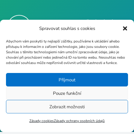
CENTRUM-VZDĚLÁVÁNÍ.CZ
Spravovat souhlas s cookies
– Počítačová služba s.r.o.
Abychom vám poskytli ty nejlepší zážitky, používáme k ukládání a/nebo
přístupu k informacím o zařízení technologie, jako jsou soubory cookie.
Souhlas s těmito technologiemi nám umožní zpracovávat údaje, jako je
info@poc-sluzba.cz
chování při procházení nebo jedinečná ID na tomto webu. Nesouhlas nebo
odvolání souhlasu může nepříznivě ovlivnit určité vlastnosti a funkce.
Příjmout
+420 724 189 681
Pouze funkční
Zobrazit možnosti
Zásady cookies
Zásady ochrany osobních údajů
Stupkova 413/1a, 779 00
Olomouc