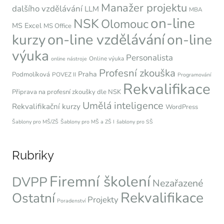
Manažer projektu
dalšího vzdělávání
LLM
MBA
on-line
NSK
Olomouc
MS Excel
MS Office
on-line vzdělávání
kurzy
on-line
výuka
Personalista
Online výuka
online nástroje
Profesní zkouška
Praha
Podmolíková
POVEZ II
Programování
Rekvalifikace
Připrava na profesní zkoušky dle NSK
Umělá inteligence
Rekvalifikační kurzy
WordPress
Šablony pro MŠ/ZŠ
Šablony pro MŠ a ZŠ I
šablony pro SŠ
Rubriky
Firemní školení
DVPP
Nezařazené
Rekvalifikace
Ostatní
Projekty
Poradenství