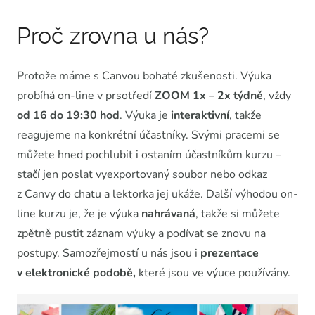
Proč zrovna u nás?
Protože máme s Canvou bohaté zkušenosti. Výuka
probíhá on-line v prsotředí
ZOOM 1x – 2x týdně
, vždy
od 16 do 19:30 hod
. Výuka je
interaktivní
, takže
reagujeme na konkrétní účastníky. Svými pracemi se
můžete hned pochlubit i ostaním účastníkům kurzu –
stačí jen poslat vyexportovaný soubor nebo odkaz
z Canvy do chatu a lektorka jej ukáže. Další výhodou on-
line kurzu je, že je výuka
nahrávaná
, takže si můžete
zpětně pustit záznam výuky a podívat se znovu na
postupy. Samozřejmostí u nás jsou i
prezentace
v elektronické podobě,
které jsou ve výuce používány.