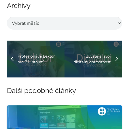
Archivy
Archivy
Profesionální Lektor
Zvyšte si svoji
pro 21. století
digitální gramotnost!
Další podobné články