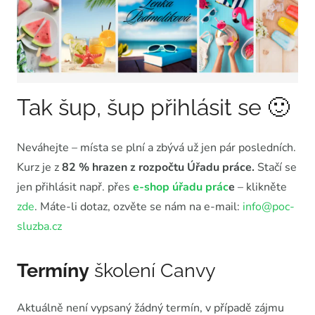
Tak šup, šup přihlásit se 🙂
Neváhejte – místa se plní a zbývá už jen pár posledních.
Kurz je z
82 % hrazen z rozpočtu Úřadu práce.
Stačí se
jen přihlásit např. přes
e-shop úřadu prác
e
– klikněte
zde
. Máte-li dotaz, ozvěte se nám na e-mail:
info@poc-
sluzba.cz
Termíny
školení Canvy
Aktuálně není vypsaný žádný termín, v případě zájmu