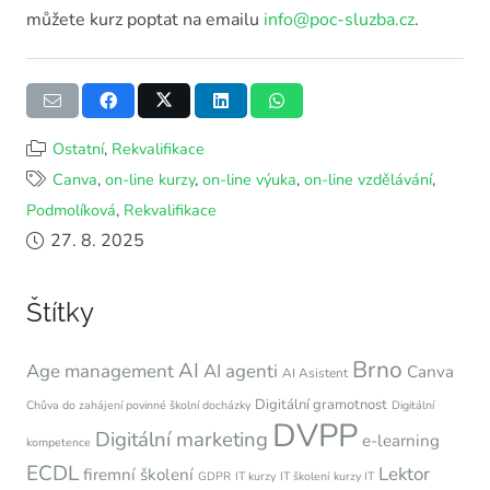
můžete kurz poptat na emailu
info@poc-sluzba.cz
.
Ostatní
,
Rekvalifikace
Canva
,
on-line kurzy
,
on-line výuka
,
on-line vzdělávání
,
Podmolíková
,
Rekvalifikace
27. 8. 2025
Štítky
Brno
AI
Age management
AI agenti
Canva
AI Asistent
Digitální gramotnost
Chůva do zahájení povinné školní docházky
Digitální
DVPP
Digitální marketing
e-learning
kompetence
ECDL
Lektor
firemní školení
GDPR
IT kurzy
IT školení
kurzy IT