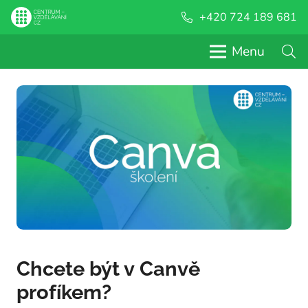
+420 724 189 681
Menu
Chcete být v Canvě
profíkem?