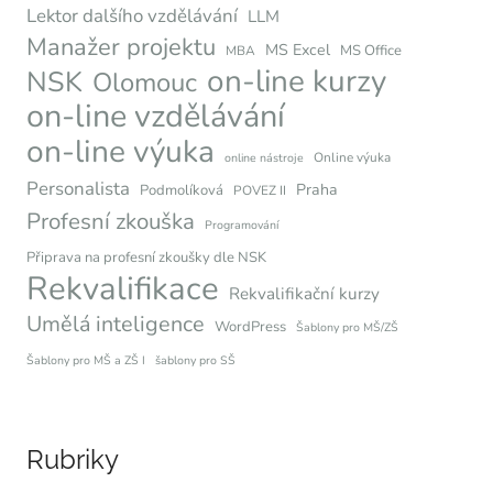
Lektor dalšího vzdělávání
LLM
Manažer projektu
MS Excel
MS Office
MBA
on-line kurzy
NSK
Olomouc
on-line vzdělávání
on-line výuka
Online výuka
online nástroje
Personalista
Praha
Podmolíková
POVEZ II
Profesní zkouška
Programování
Připrava na profesní zkoušky dle NSK
Rekvalifikace
Rekvalifikační kurzy
Umělá inteligence
WordPress
Šablony pro MŠ/ZŠ
Šablony pro MŠ a ZŠ I
šablony pro SŠ
Rubriky