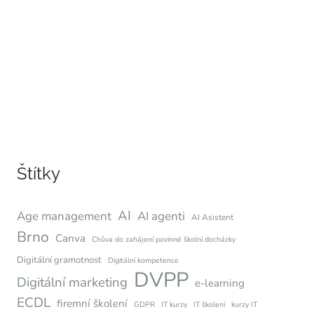
Štítky
AI
Age management
AI agenti
AI Asistent
Brno
Canva
Chůva do zahájení povinné školní docházky
Digitální gramotnost
Digitální kompetence
DVPP
Digitální marketing
e-learning
ECDL
firemní školení
GDPR
IT kurzy
IT školení
kurzy IT