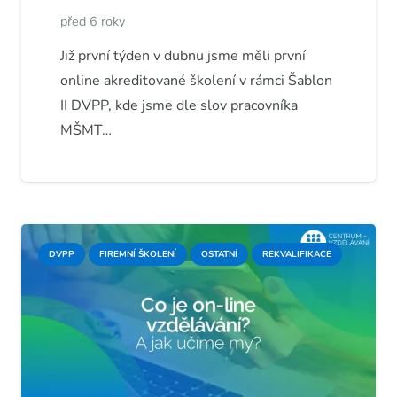
před 6 roky
Již první týden v dubnu jsme měli první
online akreditované školení v rámci Šablon
II DVPP, kde jsme dle slov pracovníka
MŠMT…
DVPP
FIREMNÍ ŠKOLENÍ
OSTATNÍ
REKVALIFIKACE