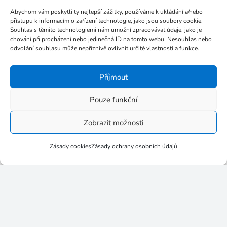
Říjen 2020
Abychom vám poskytli ty nejlepší zážitky, používáme k ukládání a/nebo
Září 2020
přístupu k informacím o zařízení technologie, jako jsou soubory cookie.
Červen 2020
Souhlas s těmito technologiemi nám umožní zpracovávat údaje, jako je
chování při procházení nebo jedinečná ID na tomto webu. Nesouhlas nebo
Květen 2020
odvolání souhlasu může nepříznivě ovlivnit určité vlastnosti a funkce.
Duben 2020
Březen 2020
Příjmout
Únor 2020
Pouze funkční
Leden 2020
Prosinec 2019
Zobrazit možnosti
Září 2019
Zásady cookies
Zásady ochrany osobních údajů
Červen 2019
Květen 2019
Duben 2019
Březen 2019
Únor 2019