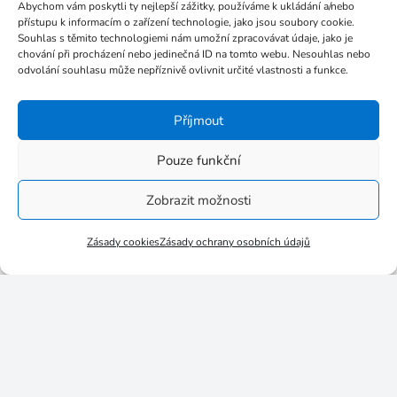
Abychom vám poskytli ty nejlepší zážitky, používáme k ukládání a/nebo
Listopad 2017
přístupu k informacím o zařízení technologie, jako jsou soubory cookie.
Říjen 2017
Souhlas s těmito technologiemi nám umožní zpracovávat údaje, jako je
chování při procházení nebo jedinečná ID na tomto webu. Nesouhlas nebo
Září 2017
odvolání souhlasu může nepříznivě ovlivnit určité vlastnosti a funkce.
Červenec 2017
Červen 2017
Příjmout
Květen 2017
Pouze funkční
Březen 2017
Leden 2017
Zobrazit možnosti
Listopad 2016
Zásady cookies
Zásady ochrany osobních údajů
Říjen 2016
Září 2016
Srpen 2016
Červenec 2016
Červen 2016
Květen 2016