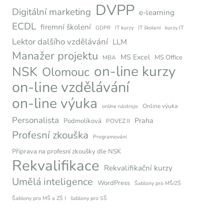
DVPP
Digitální marketing
e-learning
ECDL
firemní školení
GDPR
IT kurzy
IT školení
kurzy IT
Lektor dalšího vzdělávání
LLM
Manažer projektu
MS Excel
MS Office
MBA
on-line kurzy
NSK
Olomouc
on-line vzdělávání
on-line výuka
Online výuka
online nástroje
Personalista
Praha
Podmolíková
POVEZ II
Profesní zkouška
Programování
Připrava na profesní zkoušky dle NSK
Rekvalifikace
Rekvalifikační kurzy
Umělá inteligence
WordPress
Šablony pro MŠ/ZŠ
Šablony pro MŠ a ZŠ I
šablony pro SŠ