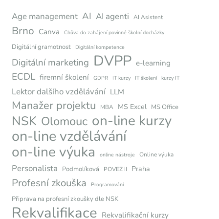
AI
Age management
AI agenti
AI Asistent
Brno
Canva
Chůva do zahájení povinné školní docházky
Digitální gramotnost
Digitální kompetence
DVPP
Digitální marketing
e-learning
ECDL
firemní školení
GDPR
IT kurzy
IT školení
kurzy IT
Lektor dalšího vzdělávání
LLM
Manažer projektu
MS Excel
MS Office
MBA
on-line kurzy
NSK
Olomouc
on-line vzdělávání
on-line výuka
Online výuka
online nástroje
Personalista
Praha
Podmolíková
POVEZ II
Profesní zkouška
Programování
Připrava na profesní zkoušky dle NSK
Rekvalifikace
Rekvalifikační kurzy