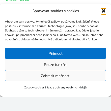
Únor 2018
Spravovat souhlas s cookies
Leden 2018
Prosinec 2017
Abychom vám poskytli ty nejlepší zážitky, používáme k ukládání a/nebo
přístupu k informacím o zařízení technologie, jako jsou soubory cookie.
Listopad 2017
Souhlas s těmito technologiemi nám umožní zpracovávat údaje, jako je
chování při procházení nebo jedinečná ID na tomto webu. Nesouhlas nebo
Říjen 2017
odvolání souhlasu může nepříznivě ovlivnit určité vlastnosti a funkce.
Září 2017
Červenec 2017
Příjmout
Červen 2017
Pouze funkční
Květen 2017
Březen 2017
Zobrazit možnosti
Leden 2017
Zásady cookies
Zásady ochrany osobních údajů
Listopad 2016
Říjen 2016
Září 2016
Srpen 2016