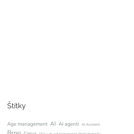
Štítky
AI
Age management
AI agenti
AI Asistent
Brno
Canva
Chůva do zahájení povinné školní docházky