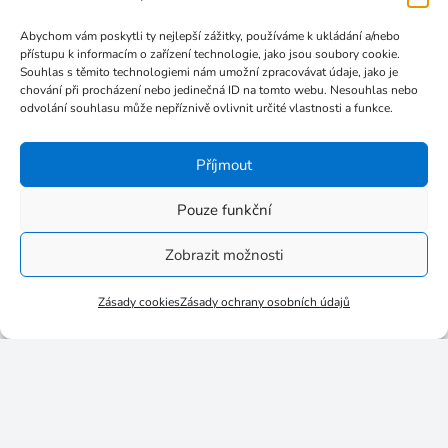
Prosinec 2017
Abychom vám poskytli ty nejlepší zážitky, používáme k ukládání a/nebo
Listopad 2017
přístupu k informacím o zařízení technologie, jako jsou soubory cookie.
Souhlas s těmito technologiemi nám umožní zpracovávat údaje, jako je
Říjen 2017
chování při procházení nebo jedinečná ID na tomto webu. Nesouhlas nebo
odvolání souhlasu může nepříznivě ovlivnit určité vlastnosti a funkce.
Září 2017
Červenec 2017
Příjmout
Červen 2017
Květen 2017
Pouze funkční
Březen 2017
Zobrazit možnosti
Leden 2017
Listopad 2016
Zásady cookies
Zásady ochrany osobních údajů
Říjen 2016
Září 2016
Srpen 2016
Červenec 2016
Červen 2016