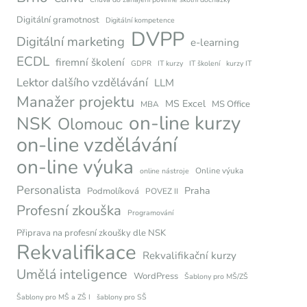
Digitální gramotnost
Digitální kompetence
DVPP
Digitální marketing
e-learning
ECDL
firemní školení
GDPR
IT kurzy
IT školení
kurzy IT
Lektor dalšího vzdělávání
LLM
Manažer projektu
MS Excel
MS Office
MBA
on-line kurzy
NSK
Olomouc
on-line vzdělávání
on-line výuka
Online výuka
online nástroje
Personalista
Praha
Podmolíková
POVEZ II
Profesní zkouška
Programování
Připrava na profesní zkoušky dle NSK
Rekvalifikace
Rekvalifikační kurzy
Umělá inteligence
WordPress
Šablony pro MŠ/ZŠ
Šablony pro MŠ a ZŠ I
šablony pro SŠ