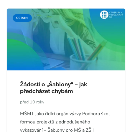
OSTATNÍ
Žádosti o „Šablony“ – jak
předcházet chybám
před 10 roky
MŠMT jako řídící orgán výzvy Podpora škol
formou projektů zjednodušeného
vykazování – Šablony pro MŠ a ZŠ I