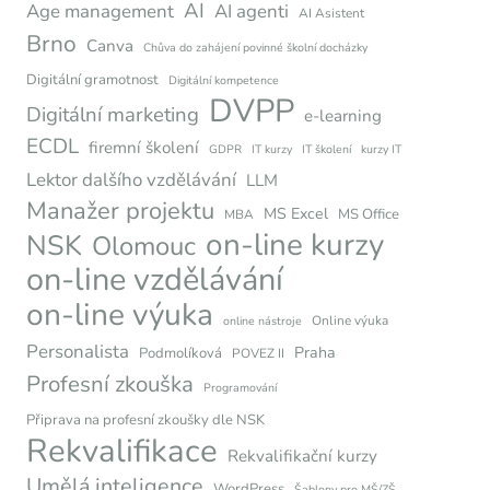
AI
Age management
AI agenti
AI Asistent
Brno
Canva
Chůva do zahájení povinné školní docházky
Digitální gramotnost
Digitální kompetence
DVPP
Digitální marketing
e-learning
ECDL
firemní školení
GDPR
IT kurzy
IT školení
kurzy IT
Lektor dalšího vzdělávání
LLM
Manažer projektu
MS Excel
MS Office
MBA
on-line kurzy
NSK
Olomouc
on-line vzdělávání
on-line výuka
Online výuka
online nástroje
Personalista
Praha
Podmolíková
POVEZ II
Profesní zkouška
Programování
Připrava na profesní zkoušky dle NSK
Rekvalifikace
Rekvalifikační kurzy
Umělá inteligence
WordPress
Šablony pro MŠ/ZŠ