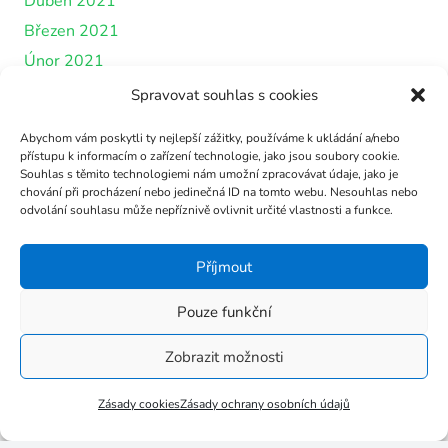
Duben 2021
Březen 2021
Únor 2021
Leden 2021
Spravovat souhlas s cookies
Prosinec 2020
Abychom vám poskytli ty nejlepší zážitky, používáme k ukládání a/nebo
Říjen 2020
přístupu k informacím o zařízení technologie, jako jsou soubory cookie.
Souhlas s těmito technologiemi nám umožní zpracovávat údaje, jako je
Září 2020
chování při procházení nebo jedinečná ID na tomto webu. Nesouhlas nebo
Červen 2020
odvolání souhlasu může nepříznivě ovlivnit určité vlastnosti a funkce.
Květen 2020
Příjmout
Duben 2020
Březen 2020
Pouze funkční
Únor 2020
Zobrazit možnosti
Leden 2020
Prosinec 2019
Zásady cookies
Zásady ochrany osobních údajů
Září 2019