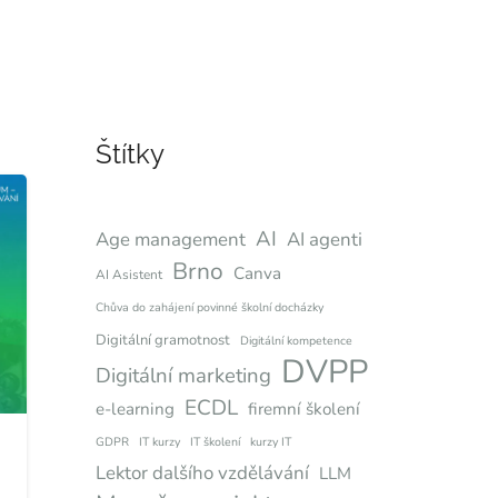
Štítky
AI
Age management
AI agenti
Brno
Canva
AI Asistent
Chůva do zahájení povinné školní docházky
Digitální gramotnost
Digitální kompetence
DVPP
Digitální marketing
ECDL
e-learning
firemní školení
GDPR
IT kurzy
IT školení
kurzy IT
Lektor dalšího vzdělávání
LLM