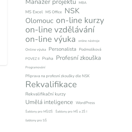
Manažer projektu
MBA
NSK
MS Excel
MS Office
on-line kurzy
Olomouc
on-line vzdělávání
on-line výuka
online nástroje
Personalista
Podmolíková
Online výuka
Profesní zkouška
Praha
POVEZ II
Programování
Připrava na profesní zkoušky dle NSK
Rekvalifikace
Rekvalifikační kurzy
Umělá inteligence
WordPress
Šablony pro MŠ/ZŠ
Šablony pro MŠ a ZŠ I
šablony pro SŠ