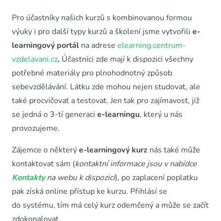
Pro účastníky našich kurzů s kombinovanou formou
výuky i pro další typy kurzů a školení jsme vytvořili
e-
learningový portál
na adrese
elearning.centrum-
vzdelavani.cz
.
Účastníci zde mají k dispozici všechny
potřebné materiály pro plnohodnotný způsob
sebevzdělávání. Látku zde mohou nejen studovat, ale
také procvičovat a testovat. Jen tak pro zajímavost, již
se jedná o 3-tí generaci
e-learningu
, který u nás
provozujeme.
Zájemce o některý
e-learningový kurz
nás také může
kontaktovat sám (
kontaktní informace jsou v nabídce
Kontakty
na webu k dispozici
), po zaplacení poplatku
pak získá online přístup ke kurzu. Přihlásí se
do systému, tím má celý kurz odemčený a může se začít
zdokonalovat.