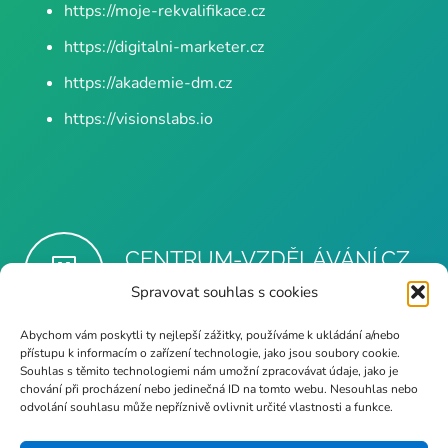
https://moje-rekvalifikace.cz
https://digitalni-marketer.cz
https://akademie-dm.cz
https://visionslabs.io
CENTRUM-VZDĚLÁVÁNÍ.CZ
– Počítačová služba s.r.o.
Spravovat souhlas s cookies
Abychom vám poskytli ty nejlepší zážitky, používáme k ukládání a/nebo
přístupu k informacím o zařízení technologie, jako jsou soubory cookie.
info@poc-sluzba.cz
Souhlas s těmito technologiemi nám umožní zpracovávat údaje, jako je
chování při procházení nebo jedinečná ID na tomto webu. Nesouhlas nebo
odvolání souhlasu může nepříznivě ovlivnit určité vlastnosti a funkce.