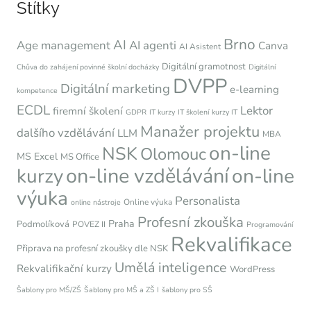
Štítky
Brno
AI
Age management
AI agenti
Canva
AI Asistent
Digitální gramotnost
Chůva do zahájení povinné školní docházky
Digitální
DVPP
Digitální marketing
e-learning
kompetence
ECDL
Lektor
firemní školení
GDPR
IT kurzy
IT školení
kurzy IT
Manažer projektu
dalšího vzdělávání
LLM
MBA
on-line
NSK
Olomouc
MS Excel
MS Office
on-line vzdělávání
kurzy
on-line
výuka
Personalista
Online výuka
online nástroje
Profesní zkouška
Praha
Podmolíková
POVEZ II
Programování
Rekvalifikace
Připrava na profesní zkoušky dle NSK
Umělá inteligence
Rekvalifikační kurzy
WordPress
Šablony pro MŠ/ZŠ
Šablony pro MŠ a ZŠ I
šablony pro SŠ