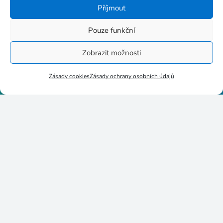
+420 724 189 681
Příjmout
Pouze funkční
Zobrazit možnosti
Stupkova 413/1a, 779 00
Zásady cookies
Zásady ochrany osobních údajů
Olomouc
p8httmf
25884735