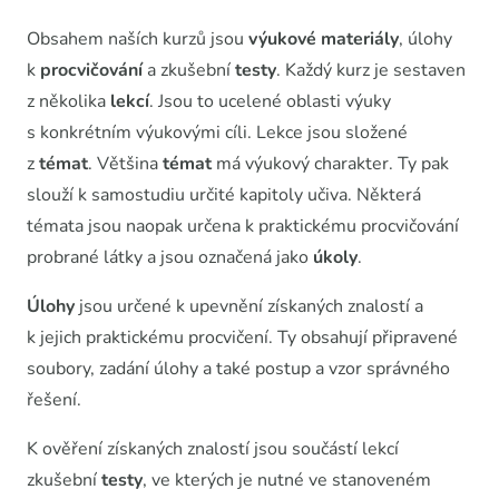
Obsahem naších kurzů jsou
výukové materiály
, úlohy
k
procvičování
a zkušební
testy
. Každý kurz je sestaven
z několika
lekcí
. Jsou to ucelené oblasti výuky
s konkrétním výukovými cíli. Lekce jsou složené
z
témat
. Většina
témat
má výukový charakter. Ty pak
slouží k samostudiu určité kapitoly učiva. Některá
témata jsou naopak určena k praktickému procvičování
probrané látky a jsou označená jako
úkoly
.
Úlohy
jsou určené k upevnění získaných znalostí a
k jejich praktickému procvičení. Ty obsahují připravené
soubory, zadání úlohy a také postup a vzor správného
řešení.
K ověření získaných znalostí jsou součástí lekcí
zkušební
testy
, ve kterých je nutné ve stanoveném