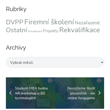
Rubriky
Firemní školení
DVPP
Nezařazené
Rekvalifikace
Ostatní
Projekty
Poradenství
Archivy
Archivy
Studenti MBA budou
Nemůžeme školit
mít workshop o 3D
prezenčně – ale
technologiích
online fungujeme