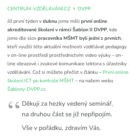
CENTRUM-VZDĚLÁVÁNÍ.CZ
DVPP
Již první týden v
dubnu
jsme měli
první online
akreditované školení v rámci Šablon II DVPP
, kde
jsme dle slov
pracovníka MŠMT byli jedni z prvních
,
kteří využili této aktuální možnosti vzdělávat pedagogy
v on-line prostředí prostřednictvím video výuky – on-
line obrazové i zvukové komunikace lektora s účastníky
vzdělávání. Což si můžete přečíst v článku –
První online
školení ICT po kontrole MŠMT
– na našem webu
Šablony-DVPP.cz
.
Děkuji za hezky vedený seminář,
na druhou část se již nepřipojím.
Vše v pořádku, zdravím Vás.