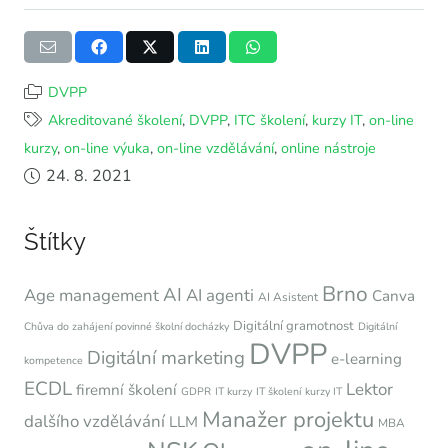
DVPP
Akreditované školení
,
DVPP
,
ITC školení
,
kurzy IT
,
on-line
kurzy
,
on-line výuka
,
on-line vzdělávání
,
online nástroje
24. 8. 2021
Štítky
Brno
AI
Age management
AI agenti
Canva
AI Asistent
Digitální gramotnost
Chůva do zahájení povinné školní docházky
Digitální
DVPP
Digitální marketing
e-learning
kompetence
ECDL
Lektor
firemní školení
GDPR
IT kurzy
IT školení
kurzy IT
Manažer projektu
dalšího vzdělávání
LLM
MBA