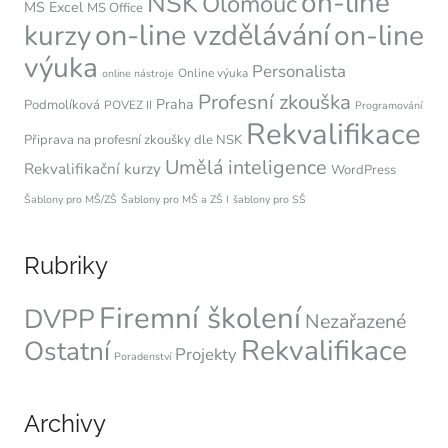
on-line
NSK
Olomouc
MS Excel
MS Office
on-line vzdělávání
kurzy
on-line
výuka
Personalista
Online výuka
online nástroje
Profesní zkouška
Praha
Podmolíková
POVEZ II
Programování
Rekvalifikace
Připrava na profesní zkoušky dle NSK
Umělá inteligence
Rekvalifikační kurzy
WordPress
Šablony pro MŠ/ZŠ
Šablony pro MŠ a ZŠ I
šablony pro SŠ
Rubriky
Firemní školení
DVPP
Nezařazené
Rekvalifikace
Ostatní
Projekty
Poradenství
Archivy