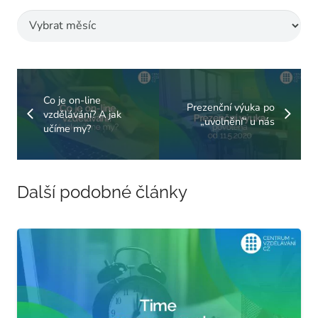
Archivy
Co je on-line
Prezenční výuka po
vzdělávání? A jak
„uvolnění“ u nás
učíme my?
Další podobné články