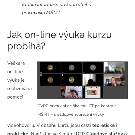
Krátká informace od kontrolního
pracovníka MŠMT
Jak on-line výuka kurzu
probíhá?
Veškerá
on-line
výuka je
realizována
pomocí
DVPP první online školení ICT po kontrole
MŠMT – dlaždicové zobrazení výuky
videohovoru. V obsahu kurzu jsou části
teoretické
i
praktické
. Například ve školení
ICT: Cloudové služby a