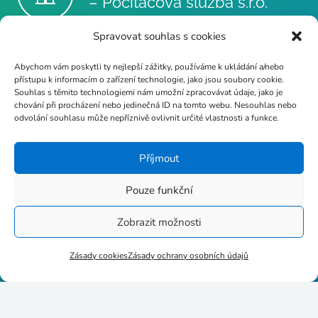
– Počítačová služba s.r.o.
Spravovat souhlas s cookies
info@poc-sluzba.cz
Abychom vám poskytli ty nejlepší zážitky, používáme k ukládání a/nebo
přístupu k informacím o zařízení technologie, jako jsou soubory cookie.
Souhlas s těmito technologiemi nám umožní zpracovávat údaje, jako je
chování při procházení nebo jedinečná ID na tomto webu. Nesouhlas nebo
odvolání souhlasu může nepříznivě ovlivnit určité vlastnosti a funkce.
+420 724 189 681
Příjmout
Pouze funkční
Stupkova 413/1a, 779 00
Zobrazit možnosti
Olomouc
Zásady cookies
Zásady ochrany osobních údajů
p8httmf