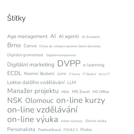
Štítky
AI
Age management
AI agenti
AI Asistent
Brno
Canva
Chůva do zahájení povinné školní docházky
Digitální gramotnost
Digitální kompetence
DVPP
Digitální marketing
e-learning
ECDL
firemní školení
GDPR
IT kurzy
IT školení
kurzy IT
Lektor dalšího vzdělávání
LLM
Manažer projektu
MS Excel
MS Office
MBA
on-line kurzy
NSK
Olomouc
on-line vzdělávání
on-line výuka
Online výuka
online nástroje
Personalista
Praha
Podmolíková
POVEZ II