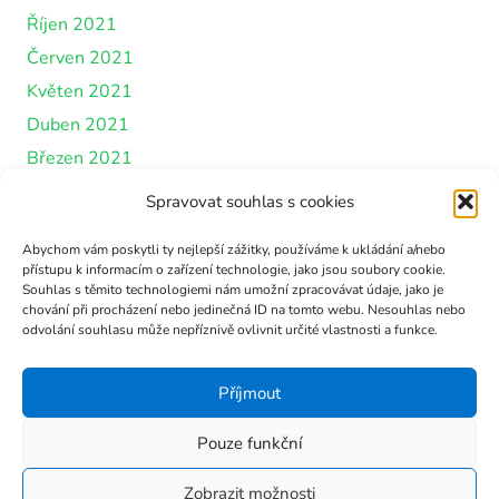
Říjen 2021
Červen 2021
Květen 2021
Duben 2021
Březen 2021
Únor 2021
Spravovat souhlas s cookies
Leden 2021
Abychom vám poskytli ty nejlepší zážitky, používáme k ukládání a/nebo
Prosinec 2020
přístupu k informacím o zařízení technologie, jako jsou soubory cookie.
Říjen 2020
Souhlas s těmito technologiemi nám umožní zpracovávat údaje, jako je
chování při procházení nebo jedinečná ID na tomto webu. Nesouhlas nebo
Září 2020
odvolání souhlasu může nepříznivě ovlivnit určité vlastnosti a funkce.
Červen 2020
Květen 2020
Příjmout
Duben 2020
Pouze funkční
Březen 2020
Únor 2020
Zobrazit možnosti