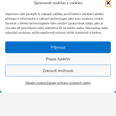
Spravovat souhlas s cookies
info@poc-sluzba.cz
Abychom vám poskytli ty nejlepší zážitky, používáme k ukládání a/nebo
přístupu k informacím o zařízení technologie, jako jsou soubory cookie.
Souhlas s těmito technologiemi nám umožní zpracovávat údaje, jako je
+420 724 189 681
chování při procházení nebo jedinečná ID na tomto webu. Nesouhlas nebo
odvolání souhlasu může nepříznivě ovlivnit určité vlastnosti a funkce.
Příjmout
Pouze funkční
Stupkova 413/1a, 779 00
Olomouc
Zobrazit možnosti
Zásady cookies
Zásady ochrany osobních údajů
p8httmf