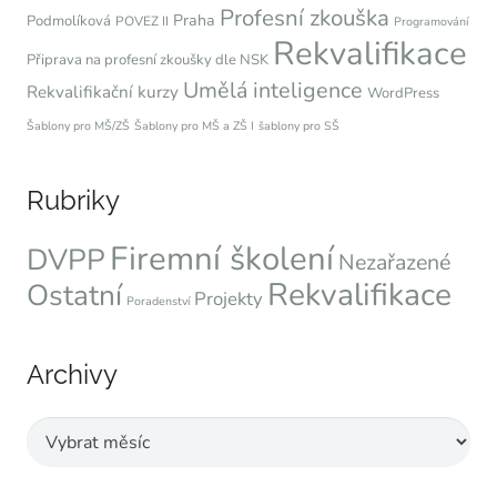
Profesní zkouška
Praha
Podmolíková
POVEZ II
Programování
Rekvalifikace
Připrava na profesní zkoušky dle NSK
Umělá inteligence
Rekvalifikační kurzy
WordPress
Šablony pro MŠ/ZŠ
Šablony pro MŠ a ZŠ I
šablony pro SŠ
Rubriky
Firemní školení
DVPP
Nezařazené
Rekvalifikace
Ostatní
Projekty
Poradenství
Archivy
Archivy