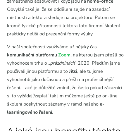
zaměstnanci absolvovat i když jsou na
home-office
.
Obvyklé také je, že se oddělení sejde na zasedací
místnosti a lektora sleduje na projektoru. Potom se
kromě fyzické přítomnosti lektora toto firemní školení
prakticky neliší od prezenční formy výuky.
V naší společnosti využíváme už nějaký čas
komunikační platformu
Zoom
,
na kterou jsem přešli po
vyhodnocení trhu o „
prázdninách
“ 2020. Předtím jsme
používali jinou platformu a to
Jitsi
, ale tu jsme
vyhodnotili jako dočasnou a přešli na profesiálnější
řešení. Také je důležité zmínit, že často pokud zákazníci
si to vyžádají/zaplatí tak jim můžeme ještě po on-line
školení poskytnout záznamy v rámci našeho
e-
learningového řešení
.