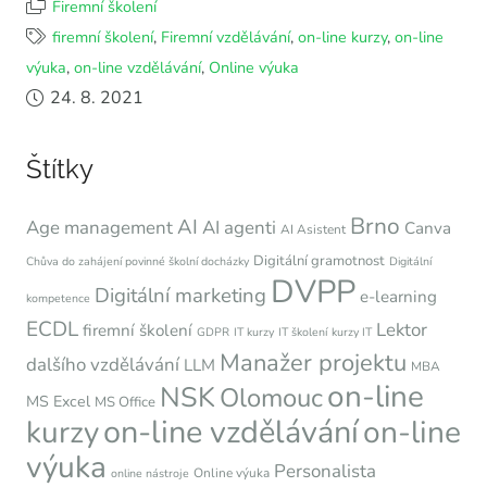
Firemní školení
firemní školení
,
Firemní vzdělávání
,
on-line kurzy
,
on-line
výuka
,
on-line vzdělávání
,
Online výuka
24. 8. 2021
Štítky
Brno
AI
Age management
AI agenti
Canva
AI Asistent
Digitální gramotnost
Chůva do zahájení povinné školní docházky
Digitální
DVPP
Digitální marketing
e-learning
kompetence
ECDL
Lektor
firemní školení
GDPR
IT kurzy
IT školení
kurzy IT
Manažer projektu
dalšího vzdělávání
LLM
MBA
on-line
NSK
Olomouc
MS Excel
MS Office
on-line vzdělávání
kurzy
on-line
výuka
Personalista
Online výuka
online nástroje