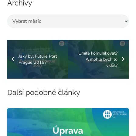
Archivy
Archivy
Umíte komunikovat?
Jaký byl Future Port
A mohla bych to
Prague 2019?
vidět?
Další podobné články