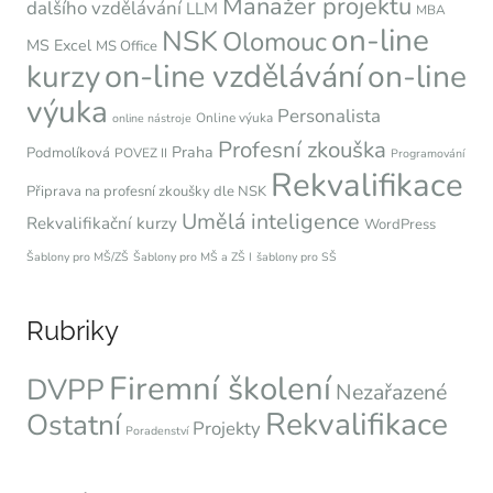
Manažer projektu
dalšího vzdělávání
LLM
MBA
on-line
NSK
Olomouc
MS Excel
MS Office
on-line vzdělávání
kurzy
on-line
výuka
Personalista
Online výuka
online nástroje
Profesní zkouška
Praha
Podmolíková
POVEZ II
Programování
Rekvalifikace
Připrava na profesní zkoušky dle NSK
Umělá inteligence
Rekvalifikační kurzy
WordPress
Šablony pro MŠ/ZŠ
Šablony pro MŠ a ZŠ I
šablony pro SŠ
Rubriky
Firemní školení
DVPP
Nezařazené
Rekvalifikace
Ostatní
Projekty
Poradenství