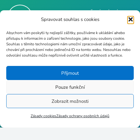
CENTRUM-VZDĚLÁVÁNÍ.CZ
Spravovat souhlas s cookies
– Počítačová služba s.r.o.
Abychom vám poskytli ty nejlepší zážitky, používáme k ukládání a/nebo
přístupu k informacím o zařízení technologie, jako jsou soubory cookie.
Souhlas s těmito technologiemi nám umožní zpracovávat údaje, jako je
info@poc-sluzba.cz
chování při procházení nebo jedinečná ID na tomto webu. Nesouhlas nebo
odvolání souhlasu může nepříznivě ovlivnit určité vlastnosti a funkce.
Příjmout
+420 724 189 681
Pouze funkční
Zobrazit možnosti
Zásady cookies
Zásady ochrany osobních údajů
Stupkova 413/1a, 779 00
Olomouc