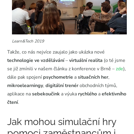
Learn&Tech 2019
Takže, co nás nejvíce zaujalo jako ukázka nové
technologie ve vzdělávání
–
virtuální realita
(o té jsme
se již zmínili v našem článku z konference v Brně –
zde
),
dále pak spojení
psychometrie
a
situačních her
,
mikroelearningy
,
digitální trenér
obchodních týmů,
aplikace na
sebekoučink
a výuka
rychlého
a
efektivního
čtení
.
Jak mohou simulační hry
pomoci zaměstnancům i