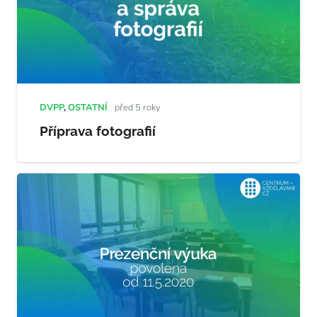
DVPP
,
OSTATNÍ
před 5 roky
Příprava fotografií