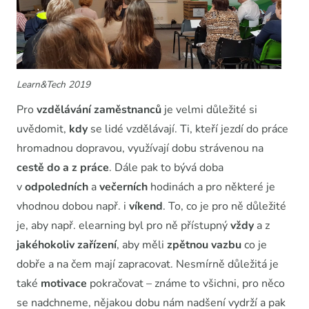
Learn&Tech 2019
Pro
vzdělávání zaměstnanců
je velmi důležité si
uvědomit,
kdy
se lidé vzdělávají. Ti, kteří jezdí do práce
hromadnou dopravou, využívají dobu strávenou na
cestě do a z práce
. Dále pak to bývá doba
v
odpoledních
a
večerních
hodinách a pro některé je
vhodnou dobou např. i
víkend
. To, co je pro ně důležité
je, aby např. elearning byl pro ně přístupný
vždy
a z
jakéhokoliv zařízení
, aby měli
zpětnou vazbu
co je
dobře a na čem mají zapracovat. Nesmírně důležitá je
také
motivace
pokračovat – známe to všichni, pro něco
se nadchneme, nějakou dobu nám nadšení vydrží a pak