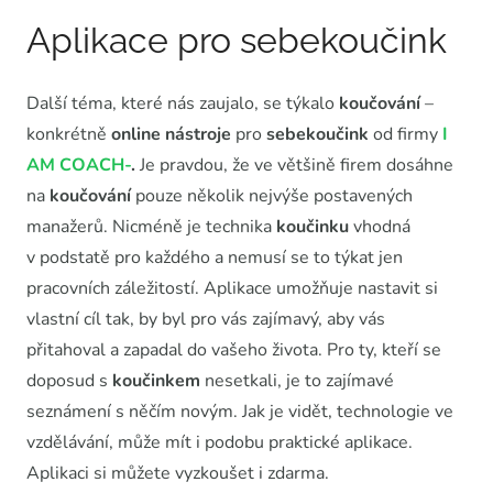
Aplikace pro sebekoučink
Další téma, které nás zaujalo, se týkalo
koučování
–
konkrétně
online nástroje
pro
sebekoučink
od firmy
I
AM COACH-
.
Je pravdou, že ve většině firem dosáhne
na
koučování
pouze několik nejvýše postavených
manažerů. Nicméně je technika
koučinku
vhodná
v podstatě pro každého a nemusí se to týkat jen
pracovních záležitostí. Aplikace umožňuje nastavit si
vlastní cíl tak, by byl pro vás zajímavý, aby vás
přitahoval a zapadal do vašeho života. Pro ty, kteří se
doposud s
koučinkem
nesetkali, je to zajímavé
seznámení s něčím novým. Jak je vidět, technologie ve
vzdělávání, může mít i podobu praktické aplikace.
Aplikaci si můžete vyzkoušet i zdarma.