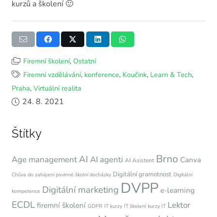
kurzů a školení 🙂
Firemní školení
,
Ostatní
Firemní vzdělávání
,
konference
,
Koučink
,
Learn & Tech
,
Praha
,
Virtuální realita
24. 8. 2021
Štítky
Brno
AI
Age management
AI agenti
Canva
AI Asistent
Digitální gramotnost
Chůva do zahájení povinné školní docházky
Digitální
DVPP
Digitální marketing
e-learning
kompetence
ECDL
Lektor
firemní školení
GDPR
IT kurzy
IT školení
kurzy IT