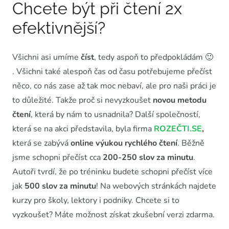
Chcete být při čtení 2x
efektivnější?
Všichni asi umíme
číst
, tedy aspoň to předpokládám 🙂
. Všichni také alespoň čas od času potřebujeme přečíst
něco, co nás zase až tak moc nebaví, ale pro naši práci je
to důležité. Takže proč si nevyzkoušet
novou metodu
čtení
, která by nám to usnadnila? Další společností,
která se na akci představila, byla firma
ROZEČTI.SE
,
která se zabývá
online výukou rychlého čtení
. Běžně
jsme schopni přečíst cca
200-250 slov za minutu
.
Autoři tvrdí, že po tréninku budete schopni přečíst více
jak
500 slov za minutu
! Na webových stránkách najdete
kurzy pro školy, lektory i podniky. Chcete si to
vyzkoušet? Máte možnost získat zkušební verzi zdarma.