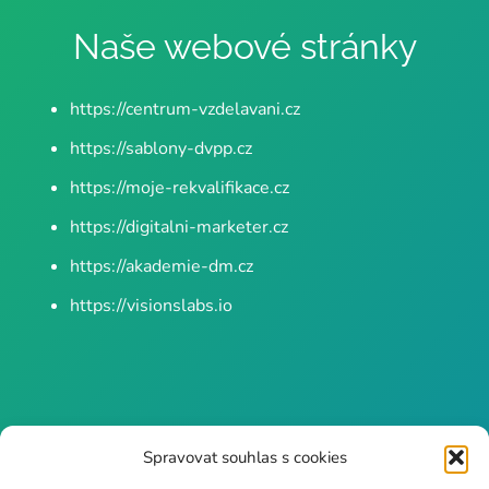
Naše webové stránky
https://centrum-vzdelavani.cz
https://sablony-dvpp.cz
https://moje-rekvalifikace.cz
https://digitalni-marketer.cz
https://akademie-dm.cz
https://visionslabs.io
CENTRUM-VZDĚLÁVÁNÍ.CZ
Spravovat souhlas s cookies
– Počítačová služba s.r.o.