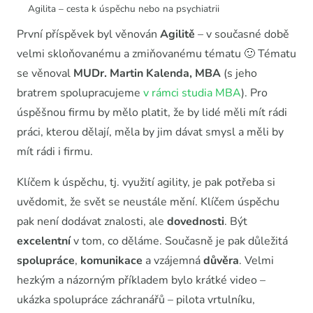
Agilita – cesta k úspěchu nebo na psychiatrii
První příspěvek byl věnován
Agilitě
– v současné době
velmi skloňovanému a zmiňovanému tématu 🙂 Tématu
se věnoval
MUDr. Martin Kalenda, MBA
(s jeho
bratrem spolupracujeme
v rámci studia MBA
). Pro
úspěšnou firmu by mělo platit, že by lidé měli mít rádi
práci, kterou dělají, měla by jim dávat smysl a měli by
mít rádi i firmu.
Klíčem k úspěchu, tj. využití agility, je pak potřeba si
uvědomit, že svět se neustále mění. Klíčem úspěchu
pak není dodávat znalosti, ale
dovednosti
. Být
excelentní
v tom, co děláme. Současně je pak důležitá
spolupráce
,
komunikace
a vzájemná
důvěra
. Velmi
hezkým a názorným příkladem bylo krátké video –
ukázka spolupráce záchranářů – pilota vrtulníku,