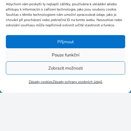
Abychom vám poskytli ty nejlepší zážitky, používáme k ukládání a/nebo
přístupu k informacím o zařízení technologie, jako jsou soubory cookie.
Souhlas s těmito technologiemi nám umožní zpracovávat údaje, jako je
chování při procházení nebo jedinečná ID na tomto webu. Nesouhlas nebo
info@poc-sluzba.cz
odvolání souhlasu může nepříznivě ovlivnit určité vlastnosti a funkce.
Příjmout
+420 724 189 681
Pouze funkční
Zobrazit možnosti
Zásady cookies
Zásady ochrany osobních údajů
Stupkova 413/1a, 779 00
Olomouc
p8httmf