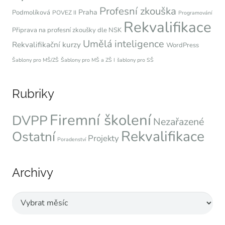
Profesní zkouška
Praha
Podmolíková
POVEZ II
Programování
Rekvalifikace
Připrava na profesní zkoušky dle NSK
Umělá inteligence
Rekvalifikační kurzy
WordPress
Šablony pro MŠ/ZŠ
Šablony pro MŠ a ZŠ I
šablony pro SŠ
Rubriky
Firemní školení
DVPP
Nezařazené
Rekvalifikace
Ostatní
Projekty
Poradenství
Archivy
Archivy