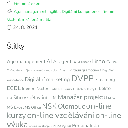
Firemní školení
Age management
,
agilita
,
Digitální kompetence
,
firemní
školení
,
rozšířená realita
24. 8. 2021
Štítky
Brno
AI
Age management
AI agenti
Canva
AI Asistent
Digitální gramotnost
Chůva do zahájení povinné školní docházky
Digitální
DVPP
Digitální marketing
e-learning
kompetence
ECDL
Lektor
firemní školení
GDPR
IT kurzy
IT školení
kurzy IT
Manažer projektu
dalšího vzdělávání
LLM
MBA
on-line
NSK
Olomouc
MS Excel
MS Office
on-line vzdělávání
kurzy
on-line
výuka
Personalista
Online výuka
online nástroje