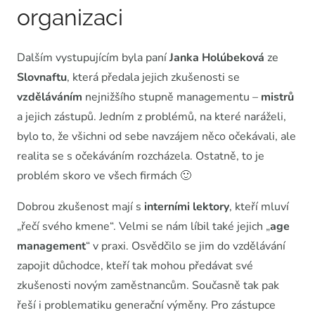
organizaci
Dalším vystupujícím byla paní
Janka Holúbeková
ze
Slovnaftu
, která předala jejich zkušenosti se
vzděláváním
nejnižšího stupně managementu –
mistrů
a jejich zástupů. Jedním z problémů, na které naráželi,
bylo to, že všichni od sebe navzájem něco očekávali, ale
realita se s očekáváním rozcházela. Ostatně, to je
problém skoro ve všech firmách 🙂
Dobrou zkušenost mají s
interními
lektory
, kteří mluví
„řečí svého kmene“. Velmi se nám líbil také jejich „
age
management
“ v praxi. Osvědčilo se jim do vzdělávání
zapojit důchodce, kteří tak mohou předávat své
zkušenosti novým zaměstnancům. Současně tak pak
řeší i problematiku generační výměny. Pro zástupce