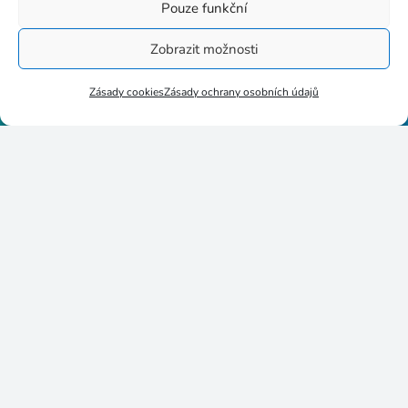
Stupkova 413/1a, 779 00
Pouze funkční
Olomouc
Zobrazit možnosti
Zásady cookies
Zásady ochrany osobních údajů
p8httmf
25884735