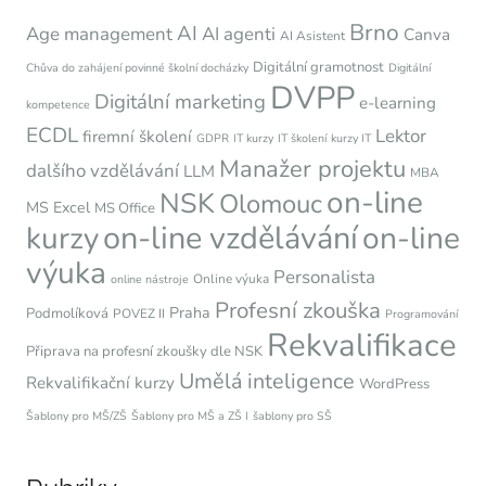
Brno
AI
Age management
AI agenti
Canva
AI Asistent
Digitální gramotnost
Chůva do zahájení povinné školní docházky
Digitální
DVPP
Digitální marketing
e-learning
kompetence
ECDL
Lektor
firemní školení
GDPR
IT kurzy
IT školení
kurzy IT
Manažer projektu
dalšího vzdělávání
LLM
MBA
on-line
NSK
Olomouc
MS Excel
MS Office
on-line vzdělávání
kurzy
on-line
výuka
Personalista
Online výuka
online nástroje
Profesní zkouška
Praha
Podmolíková
POVEZ II
Programování
Rekvalifikace
Připrava na profesní zkoušky dle NSK
Umělá inteligence
Rekvalifikační kurzy
WordPress
Šablony pro MŠ/ZŠ
Šablony pro MŠ a ZŠ I
šablony pro SŠ