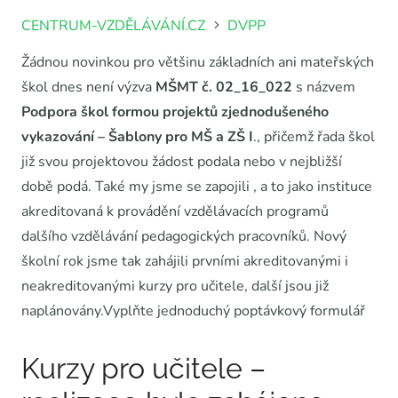
CENTRUM-VZDĚLÁVÁNÍ.CZ
DVPP
Žádnou novinkou pro většinu základních ani mateřských
škol dnes není výzva
MŠMT č. 02_16_022
s názvem
Podpora škol formou projektů zjednodušeného
vykazování – Šablony pro MŠ a ZŠ I
., přičemž řada škol
již svou projektovou žádost podala nebo v nejbližší
době podá. Také my jsme se zapojili , a to jako instituce
akreditovaná k provádění vzdělávacích programů
dalšího vzdělávání pedagogických pracovníků. Nový
školní rok jsme tak zahájili prvními akreditovanými i
neakreditovanými kurzy pro učitele, další jsou již
naplánovány.Vyplňte jednoduchý poptávkový formulář
Kurzy pro učitele –