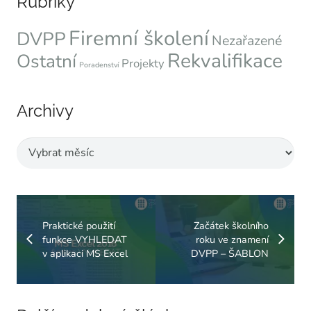
Rubriky
Firemní školení
DVPP
Nezařazené
Rekvalifikace
Ostatní
Projekty
Poradenství
Archivy
Archivy
Praktické použití
Začátek školního
funkce VYHLEDAT
roku ve znamení
v aplikaci MS Excel
DVPP – ŠABLON