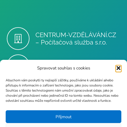
CENTRUM-VZDĚLÁVÁNÍ.CZ
– Počítačová služba s.r.o.
info@poc-sluzba.cz
Spravovat souhlas s cookies
Abychom vám poskytli ty nejlepší zážitky, používáme k ukládání a/nebo
přístupu k informacím o zařízení technologie, jako jsou soubory cookie.
Souhlas s těmito technologiemi nám umožní zpracovávat údaje, jako je
+420 724 189 681
chování při procházení nebo jedinečná ID na tomto webu. Nesouhlas nebo
odvolání souhlasu může nepříznivě ovlivnit určité vlastnosti a funkce.
Příjmout