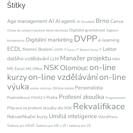
Štítky
Brno
AI
Age management
AI agenti
Canva
AI Asistent
Digitální gramotnost
Chůva do zahájení povinné školní docházky
Digitální
DVPP
Digitální marketing
e-learning
kompetence
ECDL
Lektor
firemní školení
GDPR
IT kurzy
IT školení
kurzy IT
Manažer projektu
dalšího vzdělávání
LLM
MBA
on-line
NSK
Olomouc
MS Excel
MS Office
on-line vzdělávání
kurzy
on-line
výuka
Personalista
Online výuka
online nástroje
Profesní zkouška
Praha
Podmolíková
POVEZ II
Programování
Rekvalifikace
Připrava na profesní zkoušky dle NSK
Umělá inteligence
Rekvalifikační kurzy
WordPress
Šablony pro MŠ/ZŠ
Šablony pro MŠ a ZŠ I
šablony pro SŠ