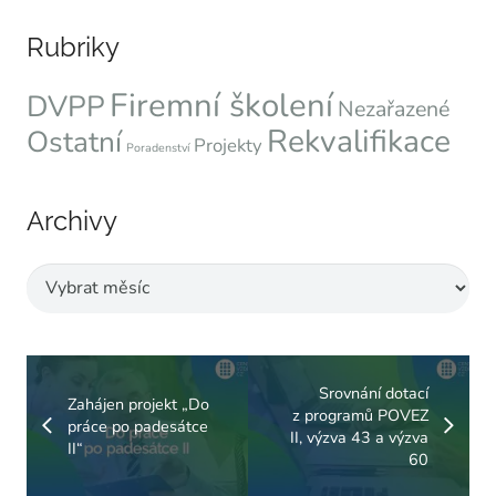
Rubriky
Firemní školení
DVPP
Nezařazené
Rekvalifikace
Ostatní
Projekty
Poradenství
Archivy
Archivy
Srovnání dotací
Zahájen projekt „Do
z programů POVEZ
práce po padesátce
II, výzva 43 a výzva
II“
60