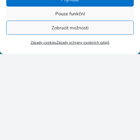
Pouze funkční
Zobrazit možnosti
Stupkova 413/1a, 779 00
Olomouc
Zásady cookies
Zásady ochrany osobních údajů
p8httmf
25884735