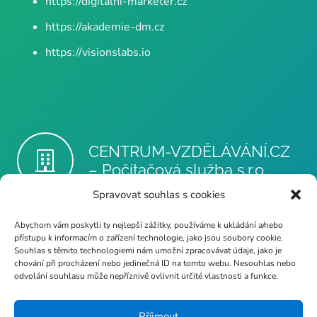
https://digitalni-marketer.cz
https://akademie-dm.cz
https://visionslabs.io
CENTRUM-VZDĚLÁVÁNÍ.CZ
– Počítačová služba s.r.o.
Spravovat souhlas s cookies
Abychom vám poskytli ty nejlepší zážitky, používáme k ukládání a/nebo
info@poc-sluzba.cz
přístupu k informacím o zařízení technologie, jako jsou soubory cookie.
Souhlas s těmito technologiemi nám umožní zpracovávat údaje, jako je
chování při procházení nebo jedinečná ID na tomto webu. Nesouhlas nebo
odvolání souhlasu může nepříznivě ovlivnit určité vlastnosti a funkce.
+420 724 189 681
Příjmout