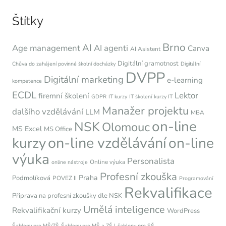
Štítky
Brno
AI
Age management
AI agenti
Canva
AI Asistent
Digitální gramotnost
Chůva do zahájení povinné školní docházky
Digitální
DVPP
Digitální marketing
e-learning
kompetence
ECDL
Lektor
firemní školení
GDPR
IT kurzy
IT školení
kurzy IT
Manažer projektu
dalšího vzdělávání
LLM
MBA
on-line
NSK
Olomouc
MS Excel
MS Office
on-line vzdělávání
kurzy
on-line
výuka
Personalista
Online výuka
online nástroje
Profesní zkouška
Praha
Podmolíková
POVEZ II
Programování
Rekvalifikace
Připrava na profesní zkoušky dle NSK
Umělá inteligence
Rekvalifikační kurzy
WordPress
Šablony pro MŠ/ZŠ
Šablony pro MŠ a ZŠ I
šablony pro SŠ