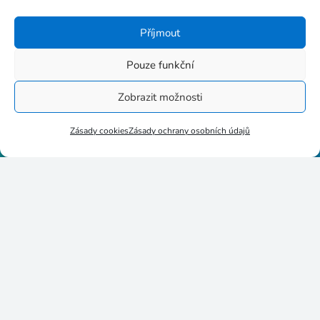
Příjmout
Pouze funkční
Stupkova 413/1a, 779 00
Olomouc
Zobrazit možnosti
Zásady cookies
Zásady ochrany osobních údajů
p8httmf
25884735