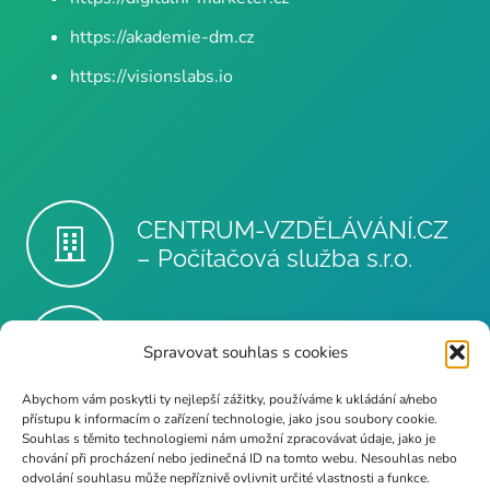
https://akademie-dm.cz
https://visionslabs.io
CENTRUM-VZDĚLÁVÁNÍ.CZ
– Počítačová služba s.r.o.
info@poc-sluzba.cz
Spravovat souhlas s cookies
Abychom vám poskytli ty nejlepší zážitky, používáme k ukládání a/nebo
přístupu k informacím o zařízení technologie, jako jsou soubory cookie.
Souhlas s těmito technologiemi nám umožní zpracovávat údaje, jako je
+420 724 189 681
chování při procházení nebo jedinečná ID na tomto webu. Nesouhlas nebo
odvolání souhlasu může nepříznivě ovlivnit určité vlastnosti a funkce.