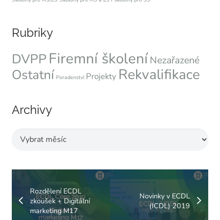
Rubriky
Firemní školení
DVPP
Nezařazené
Rekvalifikace
Ostatní
Projekty
Poradenství
Archivy
Archivy
Rozdělení ECDL
Novinky v ECDL
zkoušek + Digitální
(ICDL) 2019
marketing M17