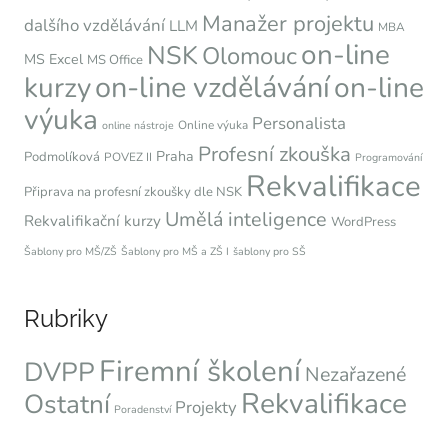
Manažer projektu
dalšího vzdělávání
LLM
MBA
on-line
NSK
Olomouc
MS Excel
MS Office
on-line vzdělávání
kurzy
on-line
výuka
Personalista
Online výuka
online nástroje
Profesní zkouška
Praha
Podmolíková
POVEZ II
Programování
Rekvalifikace
Připrava na profesní zkoušky dle NSK
Umělá inteligence
Rekvalifikační kurzy
WordPress
Šablony pro MŠ/ZŠ
Šablony pro MŠ a ZŠ I
šablony pro SŠ
Rubriky
Firemní školení
DVPP
Nezařazené
Rekvalifikace
Ostatní
Projekty
Poradenství