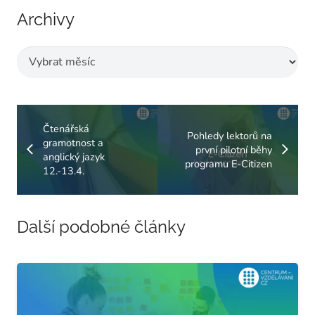
Archivy
Archivy
Čtenářská
Pohledy lektorů na
gramotnost a
první pilotní běhy
anglický jazyk
programu E-Citizen
12.-13.4.
Další podobné články