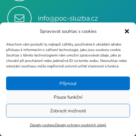
info@poc-sluzba.cz
Spravovat souhlas s cookies
Abychom vám poskytli ty nejlepší zážitky, používáme k ukládání a/nebo
+420 724 189 681
přístupu k informacím o zařízení technologie, jako jsou soubory cookie.
Souhlas s těmito technologiemi nám umožní zpracovávat údaje, jako je
chování při procházení nebo jedinečná ID na tomto webu. Nesouhlas nebo
odvolání souhlasu může nepříznivě ovlivnit určité vlastnosti a funkce.
Příjmout
Stupkova 413/1a, 779 00
Olomouc
Pouze funkční
Zobrazit možnosti
p8httmf
Zásady cookies
Zásady ochrany osobních údajů