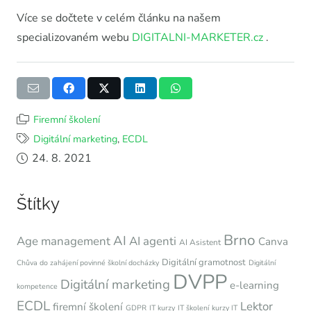
Více se dočtete v celém článku na našem
specializovaném webu
DIGITALNI-MARKETER.cz
.
Firemní školení
Digitální marketing
,
ECDL
24. 8. 2021
Štítky
Brno
AI
Age management
AI agenti
Canva
AI Asistent
Digitální gramotnost
Chůva do zahájení povinné školní docházky
Digitální
DVPP
Digitální marketing
e-learning
kompetence
ECDL
Lektor
firemní školení
GDPR
IT kurzy
IT školení
kurzy IT