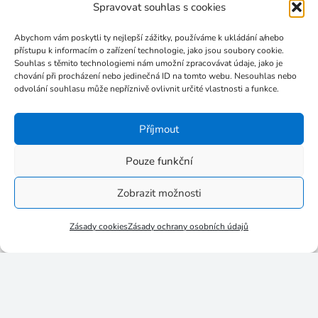
Spravovat souhlas s cookies
Leden 2018
Prosinec 2017
Abychom vám poskytli ty nejlepší zážitky, používáme k ukládání a/nebo
Listopad 2017
přístupu k informacím o zařízení technologie, jako jsou soubory cookie.
Souhlas s těmito technologiemi nám umožní zpracovávat údaje, jako je
Říjen 2017
chování při procházení nebo jedinečná ID na tomto webu. Nesouhlas nebo
odvolání souhlasu může nepříznivě ovlivnit určité vlastnosti a funkce.
Září 2017
Červenec 2017
Příjmout
Červen 2017
Květen 2017
Pouze funkční
Březen 2017
Zobrazit možnosti
Leden 2017
Listopad 2016
Zásady cookies
Zásady ochrany osobních údajů
Říjen 2016
Září 2016
Srpen 2016
Červenec 2016