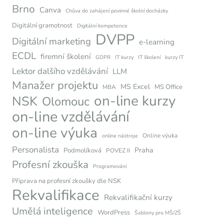
Brno
Canva
Chůva do zahájení povinné školní docházky
Digitální gramotnost
Digitální kompetence
DVPP
Digitální marketing
e-learning
ECDL
firemní školení
GDPR
IT kurzy
IT školení
kurzy IT
Lektor dalšího vzdělávání
LLM
Manažer projektu
MS Excel
MS Office
MBA
on-line kurzy
NSK
Olomouc
on-line vzdělávání
on-line výuka
Online výuka
online nástroje
Personalista
Praha
Podmolíková
POVEZ II
Profesní zkouška
Programování
Připrava na profesní zkoušky dle NSK
Rekvalifikace
Rekvalifikační kurzy
Umělá inteligence
WordPress
Šablony pro MŠ/ZŠ