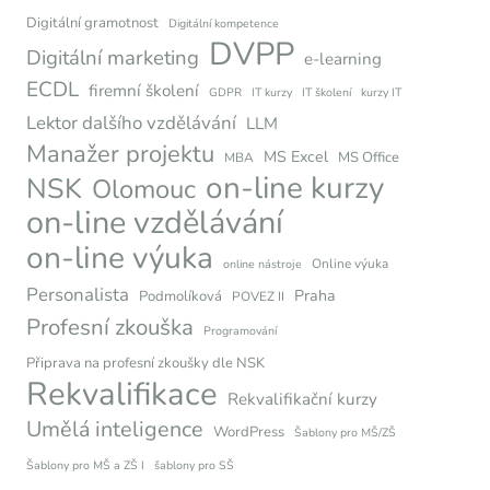
Digitální gramotnost
Digitální kompetence
DVPP
Digitální marketing
e-learning
ECDL
firemní školení
GDPR
IT kurzy
IT školení
kurzy IT
Lektor dalšího vzdělávání
LLM
Manažer projektu
MS Excel
MS Office
MBA
on-line kurzy
NSK
Olomouc
on-line vzdělávání
on-line výuka
Online výuka
online nástroje
Personalista
Praha
Podmolíková
POVEZ II
Profesní zkouška
Programování
Připrava na profesní zkoušky dle NSK
Rekvalifikace
Rekvalifikační kurzy
Umělá inteligence
WordPress
Šablony pro MŠ/ZŠ
Šablony pro MŠ a ZŠ I
šablony pro SŠ