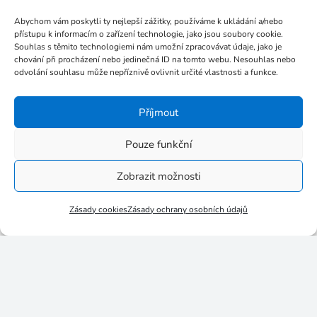
Prosinec 2017
Abychom vám poskytli ty nejlepší zážitky, používáme k ukládání a/nebo
Listopad 2017
přístupu k informacím o zařízení technologie, jako jsou soubory cookie.
Souhlas s těmito technologiemi nám umožní zpracovávat údaje, jako je
Říjen 2017
chování při procházení nebo jedinečná ID na tomto webu. Nesouhlas nebo
Září 2017
odvolání souhlasu může nepříznivě ovlivnit určité vlastnosti a funkce.
Červenec 2017
Příjmout
Červen 2017
Květen 2017
Pouze funkční
Březen 2017
Zobrazit možnosti
Leden 2017
Listopad 2016
Zásady cookies
Zásady ochrany osobních údajů
Říjen 2016
Září 2016
Srpen 2016
Červenec 2016
Červen 2016