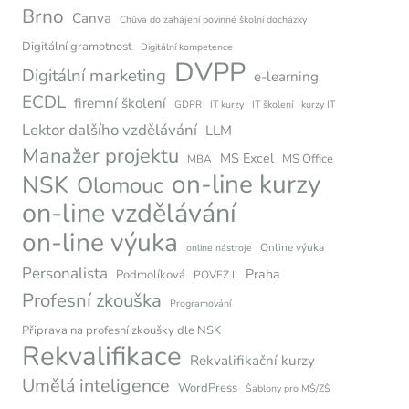
Brno
Canva
Chůva do zahájení povinné školní docházky
Digitální gramotnost
Digitální kompetence
DVPP
Digitální marketing
e-learning
ECDL
firemní školení
GDPR
IT kurzy
IT školení
kurzy IT
Lektor dalšího vzdělávání
LLM
Manažer projektu
MS Excel
MS Office
MBA
on-line kurzy
NSK
Olomouc
on-line vzdělávání
on-line výuka
Online výuka
online nástroje
Personalista
Praha
Podmolíková
POVEZ II
Profesní zkouška
Programování
Připrava na profesní zkoušky dle NSK
Rekvalifikace
Rekvalifikační kurzy
Umělá inteligence
WordPress
Šablony pro MŠ/ZŠ