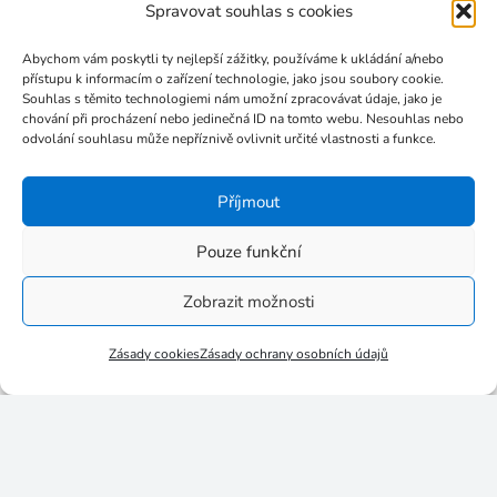
Spravovat souhlas s cookies
Leden 2018
Prosinec 2017
Abychom vám poskytli ty nejlepší zážitky, používáme k ukládání a/nebo
Listopad 2017
přístupu k informacím o zařízení technologie, jako jsou soubory cookie.
Souhlas s těmito technologiemi nám umožní zpracovávat údaje, jako je
Říjen 2017
chování při procházení nebo jedinečná ID na tomto webu. Nesouhlas nebo
odvolání souhlasu může nepříznivě ovlivnit určité vlastnosti a funkce.
Září 2017
Červenec 2017
Příjmout
Červen 2017
Květen 2017
Pouze funkční
Březen 2017
Zobrazit možnosti
Leden 2017
Listopad 2016
Zásady cookies
Zásady ochrany osobních údajů
Říjen 2016
Září 2016
Srpen 2016
Červenec 2016