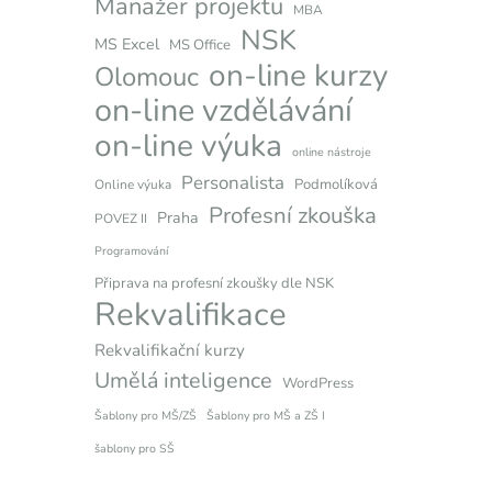
Manažer projektu
MBA
NSK
MS Excel
MS Office
on-line kurzy
Olomouc
on-line vzdělávání
on-line výuka
online nástroje
Personalista
Podmolíková
Online výuka
Profesní zkouška
Praha
POVEZ II
Programování
Připrava na profesní zkoušky dle NSK
Rekvalifikace
Rekvalifikační kurzy
Umělá inteligence
WordPress
Šablony pro MŠ/ZŠ
Šablony pro MŠ a ZŠ I
šablony pro SŠ