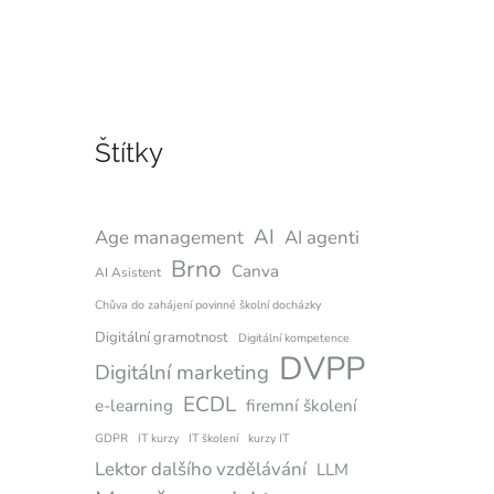
Štítky
AI
Age management
AI agenti
Brno
Canva
AI Asistent
Chůva do zahájení povinné školní docházky
Digitální gramotnost
Digitální kompetence
DVPP
Digitální marketing
ECDL
e-learning
firemní školení
GDPR
IT kurzy
IT školení
kurzy IT
Lektor dalšího vzdělávání
LLM