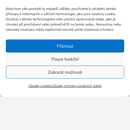
Prosinec 2017
Abychom vám poskytli ty nejlepší zážitky, používáme k ukládání a/nebo
Listopad 2017
přístupu k informacím o zařízení technologie, jako jsou soubory cookie.
Souhlas s těmito technologiemi nám umožní zpracovávat údaje, jako je
Říjen 2017
chování při procházení nebo jedinečná ID na tomto webu. Nesouhlas nebo
Září 2017
odvolání souhlasu může nepříznivě ovlivnit určité vlastnosti a funkce.
Červenec 2017
Příjmout
Červen 2017
Květen 2017
Pouze funkční
Březen 2017
Zobrazit možnosti
Leden 2017
Listopad 2016
Zásady cookies
Zásady ochrany osobních údajů
Říjen 2016
Září 2016
Srpen 2016
Červenec 2016
Červen 2016