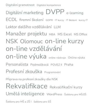
Digitální gramotnost
Digitální kompetence
DVPP
Digitální marketing
e-learning
ECDL
firemní školení
GDPR
IT kurzy
IT školení
kurzy IT
Lektor dalšího vzdělávání
LLM
Manažer projektu
MS Excel
MS Office
MBA
on-line kurzy
NSK
Olomouc
on-line vzdělávání
on-line výuka
Online výuka
online nástroje
Personalista
Praha
Podmolíková
POVEZ II
Profesní zkouška
Programování
Připrava na profesní zkoušky dle NSK
Rekvalifikace
Rekvalifikační kurzy
Umělá inteligence
WordPress
Šablony pro MŠ/ZŠ
Šablony pro MŠ a ZŠ I
šablony pro SŠ