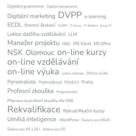
Digitální gramotnost
Digitální kompetence
DVPP
Digitální marketing
e-learning
ECDL
firemní školení
GDPR
IT kurzy
IT školení
kurzy IT
Lektor dalšího vzdělávání
LLM
Manažer projektu
MS Excel
MS Office
MBA
on-line kurzy
NSK
Olomouc
on-line vzdělávání
on-line výuka
Online výuka
online nástroje
Personalista
Praha
Podmolíková
POVEZ II
Profesní zkouška
Programování
Připrava na profesní zkoušky dle NSK
Rekvalifikace
Rekvalifikační kurzy
Umělá inteligence
WordPress
Šablony pro MŠ/ZŠ
Šablony pro MŠ a ZŠ I
šablony pro SŠ