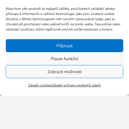
Prosinec 2017
Abychom vám poskytli ty nejlepší zážitky, používáme k ukládání a/nebo
Listopad 2017
přístupu k informacím o zařízení technologie, jako jsou soubory cookie.
Souhlas s těmito technologiemi nám umožní zpracovávat údaje, jako je
Říjen 2017
chování při procházení nebo jedinečná ID na tomto webu. Nesouhlas nebo
Září 2017
odvolání souhlasu může nepříznivě ovlivnit určité vlastnosti a funkce.
Červenec 2017
Příjmout
Červen 2017
Květen 2017
Pouze funkční
Březen 2017
Zobrazit možnosti
Leden 2017
Listopad 2016
Zásady cookies
Zásady ochrany osobních údajů
Říjen 2016
Září 2016
Srpen 2016
Červenec 2016
Červen 2016