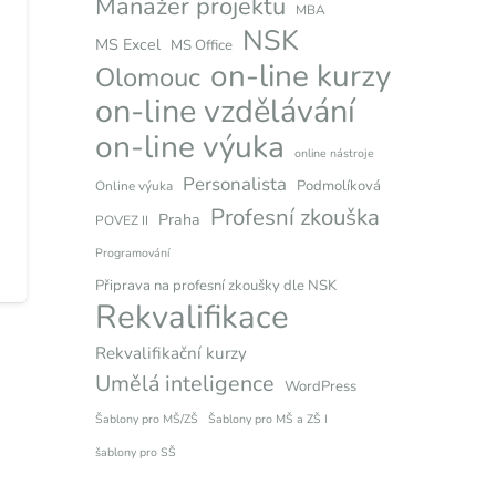
Manažer projektu
MBA
NSK
MS Excel
MS Office
on-line kurzy
Olomouc
on-line vzdělávání
on-line výuka
online nástroje
Personalista
Podmolíková
Online výuka
Profesní zkouška
Praha
POVEZ II
Programování
Připrava na profesní zkoušky dle NSK
Rekvalifikace
Rekvalifikační kurzy
Umělá inteligence
WordPress
Šablony pro MŠ/ZŠ
Šablony pro MŠ a ZŠ I
šablony pro SŠ