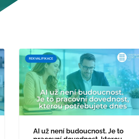
REKVALIFIKACE
AI už není budoucnost. Je to