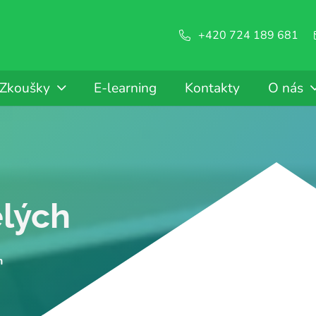
+420 724 189 681
Zkoušky
E-learning
Kontakty
O nás
ělých
h