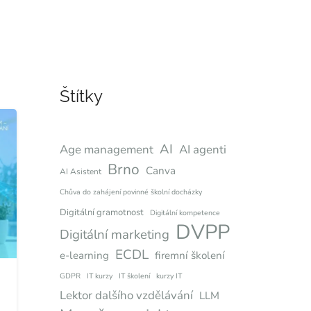
Štítky
AI
Age management
AI agenti
Brno
Canva
AI Asistent
Chůva do zahájení povinné školní docházky
Digitální gramotnost
Digitální kompetence
DVPP
Digitální marketing
ECDL
e-learning
firemní školení
GDPR
IT kurzy
IT školení
kurzy IT
Lektor dalšího vzdělávání
LLM