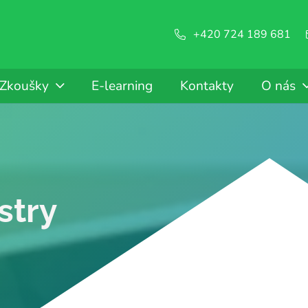
+420 724 189 681
Zkoušky
E-learning
Kontakty
O nás
stry
y