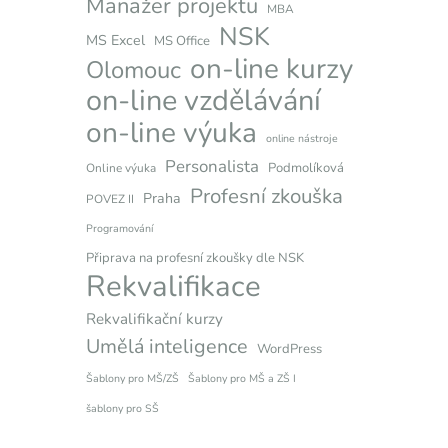
Manažer projektu
MBA
NSK
MS Excel
MS Office
on-line kurzy
Olomouc
on-line vzdělávání
on-line výuka
online nástroje
Personalista
Podmolíková
Online výuka
Profesní zkouška
Praha
POVEZ II
Programování
Připrava na profesní zkoušky dle NSK
Rekvalifikace
Rekvalifikační kurzy
Umělá inteligence
WordPress
Šablony pro MŠ/ZŠ
Šablony pro MŠ a ZŠ I
šablony pro SŠ