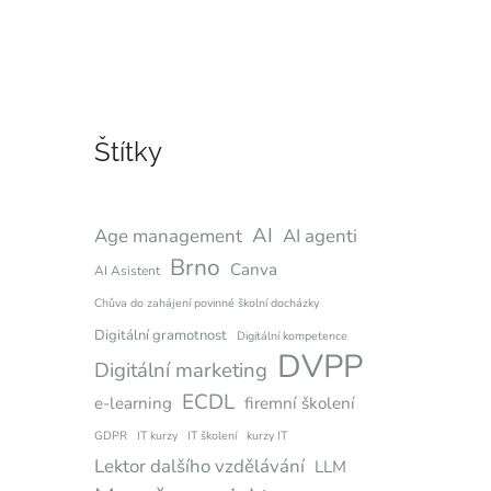
Štítky
AI
Age management
AI agenti
Brno
Canva
AI Asistent
Chůva do zahájení povinné školní docházky
Digitální gramotnost
Digitální kompetence
DVPP
Digitální marketing
ECDL
e-learning
firemní školení
GDPR
IT kurzy
IT školení
kurzy IT
Lektor dalšího vzdělávání
LLM