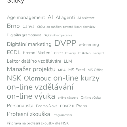
Štítky
AI
Age management
AI agenti
AI Asistent
Brno
Canva
Chůva do zahájení povinné školní docházky
Digitální gramotnost
Digitální kompetence
DVPP
Digitální marketing
e-learning
ECDL
firemní školení
GDPR
IT kurzy
IT školení
kurzy IT
Lektor dalšího vzdělávání
LLM
Manažer projektu
MS Excel
MS Office
MBA
on-line kurzy
NSK
Olomouc
on-line vzdělávání
on-line výuka
Online výuka
online nástroje
Personalista
Praha
Podmolíková
POVEZ II
Profesní zkouška
Programování
Připrava na profesní zkoušky dle NSK