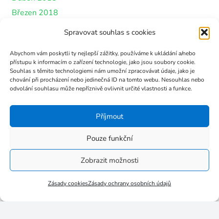
Březen 2018
Únor 2018
Spravovat souhlas s cookies
Leden 2018
Abychom vám poskytli ty nejlepší zážitky, používáme k ukládání a/nebo
Prosinec 2017
přístupu k informacím o zařízení technologie, jako jsou soubory cookie.
Listopad 2017
Souhlas s těmito technologiemi nám umožní zpracovávat údaje, jako je
chování při procházení nebo jedinečná ID na tomto webu. Nesouhlas nebo
Říjen 2017
odvolání souhlasu může nepříznivě ovlivnit určité vlastnosti a funkce.
Září 2017
Červenec 2017
Příjmout
Červen 2017
Pouze funkční
Květen 2017
Březen 2017
Zobrazit možnosti
Leden 2017
Zásady cookies
Zásady ochrany osobních údajů
Listopad 2016
Říjen 2016
Září 2016