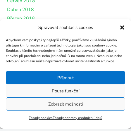
Červen 2018
Duben 2018
Březen 2018
Únor 2018
Spravovat souhlas s cookies
Leden 2018
Abychom vám poskytli ty nejlepší zážitky, používáme k ukládání a/nebo
Prosinec 2017
přístupu k informacím o zařízení technologie, jako jsou soubory cookie.
Souhlas s těmito technologiemi nám umožní zpracovávat údaje, jako je
Listopad 2017
chování při procházení nebo jedinečná ID na tomto webu. Nesouhlas nebo
odvolání souhlasu může nepříznivě ovlivnit určité vlastnosti a funkce.
Říjen 2017
Září 2017
Příjmout
Červenec 2017
Červen 2017
Pouze funkční
Květen 2017
Zobrazit možnosti
Březen 2017
Leden 2017
Zásady cookies
Zásady ochrany osobních údajů
Listopad 2016