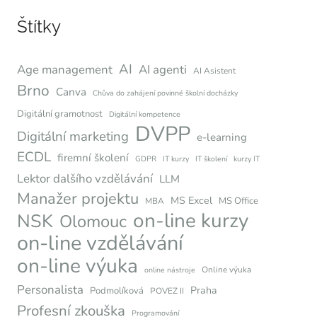
Štítky
AI
Age management
AI agenti
AI Asistent
Brno
Canva
Chůva do zahájení povinné školní docházky
Digitální gramotnost
Digitální kompetence
DVPP
Digitální marketing
e-learning
ECDL
firemní školení
GDPR
IT kurzy
IT školení
kurzy IT
Lektor dalšího vzdělávání
LLM
Manažer projektu
MS Excel
MS Office
MBA
on-line kurzy
NSK
Olomouc
on-line vzdělávání
on-line výuka
Online výuka
online nástroje
Personalista
Praha
Podmolíková
POVEZ II
Profesní zkouška
Programování