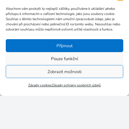
Prosinec 2017
Abychom vám poskytli ty nejlepší zážitky, používáme k ukládání a/nebo
Listopad 2017
přístupu k informacím o zařízení technologie, jako jsou soubory cookie.
Souhlas s těmito technologiemi nám umožní zpracovávat údaje, jako je
Říjen 2017
chování při procházení nebo jedinečná ID na tomto webu. Nesouhlas nebo
Září 2017
odvolání souhlasu může nepříznivě ovlivnit určité vlastnosti a funkce.
Červenec 2017
Příjmout
Červen 2017
Květen 2017
Pouze funkční
Březen 2017
Zobrazit možnosti
Leden 2017
Listopad 2016
Zásady cookies
Zásady ochrany osobních údajů
Říjen 2016
Září 2016
Srpen 2016
Červenec 2016
Červen 2016