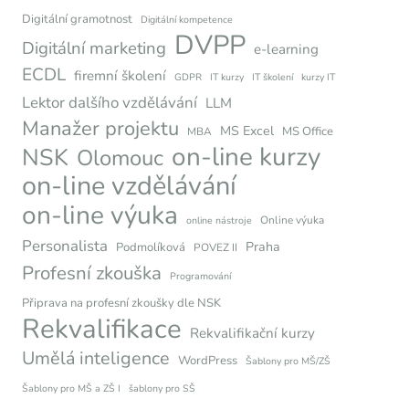
Digitální gramotnost
Digitální kompetence
DVPP
Digitální marketing
e-learning
ECDL
firemní školení
GDPR
IT kurzy
IT školení
kurzy IT
Lektor dalšího vzdělávání
LLM
Manažer projektu
MS Excel
MS Office
MBA
on-line kurzy
NSK
Olomouc
on-line vzdělávání
on-line výuka
Online výuka
online nástroje
Personalista
Praha
Podmolíková
POVEZ II
Profesní zkouška
Programování
Připrava na profesní zkoušky dle NSK
Rekvalifikace
Rekvalifikační kurzy
Umělá inteligence
WordPress
Šablony pro MŠ/ZŠ
Šablony pro MŠ a ZŠ I
šablony pro SŠ