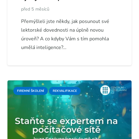
před 5 měsíců
Přemýšleli jste někdy, jak posunout své
lektorské dovednosti na úplně novou
úroveň? A co kdyby Vám s tím pomohla
umělá inteligence?…
FIREMNÍ ŠKOLENÍ
REKVALIFIKACE