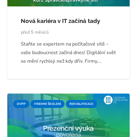
Nová kariéra v IT začíná tady
před 5 měsíců
Staňte se expertem na počítačové sítě –
vaše budoucnost začíná dnes! Digitální svět
se mění rychleji než kdy dřív. Firmy,…
DVPP
FIREMNÍ ŠKOLENÍ
REKVALIFIKACE