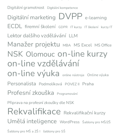
Digitální gramotnost
Digitální kompetence
DVPP
Digitální marketing
e-learning
ECDL
firemní školení
GDPR
IT kurzy
IT školení
kurzy IT
Lektor dalšího vzdělávání
LLM
Manažer projektu
MS Excel
MS Office
MBA
on-line kurzy
NSK
Olomouc
on-line vzdělávání
on-line výuka
Online výuka
online nástroje
Personalista
Praha
Podmolíková
POVEZ II
Profesní zkouška
Programování
Připrava na profesní zkoušky dle NSK
Rekvalifikace
Rekvalifikační kurzy
Umělá inteligence
WordPress
Šablony pro MŠ/ZŠ
Šablony pro MŠ a ZŠ I
šablony pro SŠ