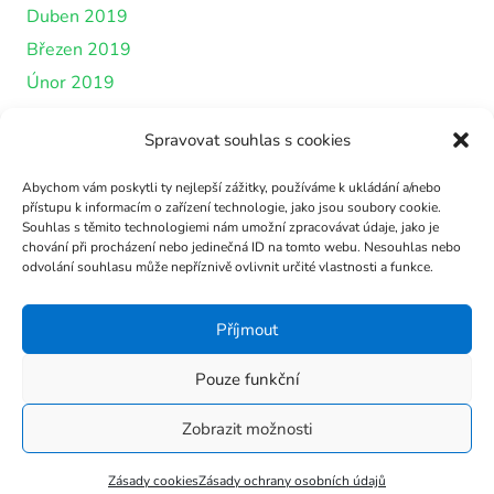
Duben 2019
Březen 2019
Únor 2019
Leden 2019
Spravovat souhlas s cookies
Prosinec 2018
Listopad 2018
Abychom vám poskytli ty nejlepší zážitky, používáme k ukládání a/nebo
přístupu k informacím o zařízení technologie, jako jsou soubory cookie.
Říjen 2018
Souhlas s těmito technologiemi nám umožní zpracovávat údaje, jako je
Září 2018
chování při procházení nebo jedinečná ID na tomto webu. Nesouhlas nebo
odvolání souhlasu může nepříznivě ovlivnit určité vlastnosti a funkce.
Srpen 2018
Červenec 2018
Příjmout
Červen 2018
Pouze funkční
Duben 2018
Březen 2018
Zobrazit možnosti
Únor 2018
Leden 2018
Zásady cookies
Zásady ochrany osobních údajů