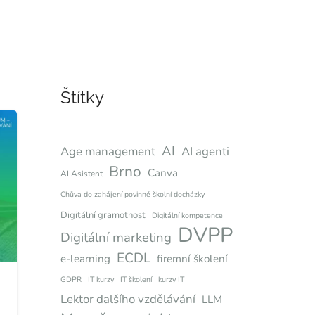
Štítky
AI
Age management
AI agenti
Brno
Canva
AI Asistent
Chůva do zahájení povinné školní docházky
Digitální gramotnost
Digitální kompetence
DVPP
Digitální marketing
ECDL
e-learning
firemní školení
GDPR
IT kurzy
IT školení
kurzy IT
Lektor dalšího vzdělávání
LLM