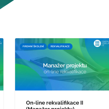
FIREMNÍ ŠKOLENÍ
REKVALIFIKACE
On-line rekvalifikace II