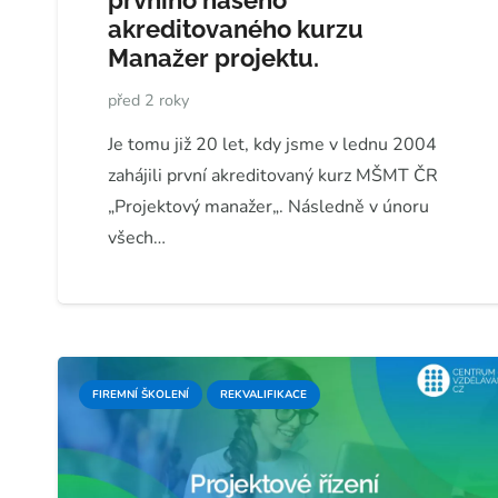
prvního našeho
akreditovaného kurzu
Manažer projektu.
před 2 roky
Je tomu již 20 let, kdy jsme v lednu 2004
zahájili první akreditovaný kurz MŠMT ČR
„Projektový manažer„. Následně v únoru
všech…
FIREMNÍ ŠKOLENÍ
REKVALIFIKACE