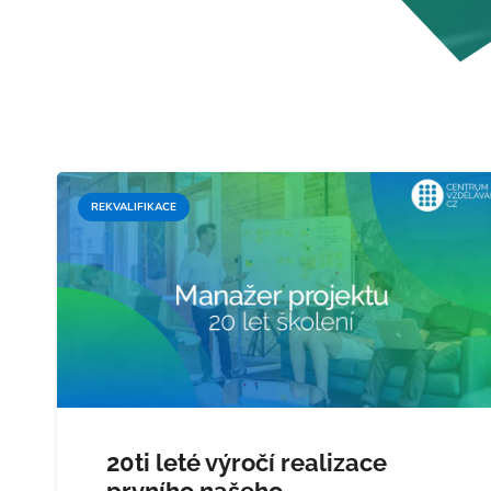
REKVALIFIKACE
20ti leté výročí realizace