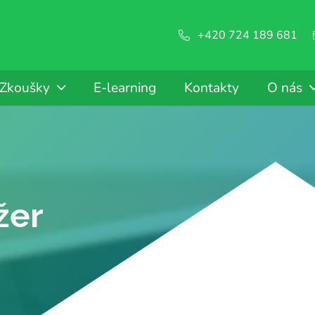
+420 724 189 681
Zkoušky
E-learning
Kontakty
O nás
žer