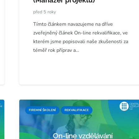
(Manažer projektu)
před 5 roky
Tímto článkem navazujeme na dříve
zveřejněný článek On-line rekvalifikace, ve
kterém jsme popisovali naše zkušenosti za
téměř rok příprav a…
FIREMNÍ ŠKOLENÍ
REKVALIFIKACE