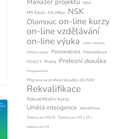
Manažer projektu
MBA
NSK
MS Excel
MS Office
on-line kurzy
Olomouc
on-line vzdělávání
on-line výuka
online nástroje
Personalista
Podmolíková
Online výuka
Profesní zkouška
Praha
POVEZ II
Programování
Připrava na profesní zkoušky dle NSK
Rekvalifikace
Rekvalifikační kurzy
Umělá inteligence
WordPress
Šablony pro MŠ/ZŠ
Šablony pro MŠ a ZŠ I
šablony pro SŠ